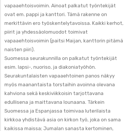
vapaaehtoisvoimin. Ainoat palkatut työntekijät
ovat em. pappi ja kanttori. Tämä rakenne on
merkittävin ero työskentelytavoissa. Kaikki kerhot,
piirit ja yhdessäolomuodot toimivat
vapaaehtoisvoimin (paitsi Maijan, kanttorin pitämä
naisten piiri).
Suomessa seurakunnilla on palkatut työntekijät
esim. lapsi-, nuoriso, ja diakoniatyöhön.
Seurakuntalaisten vapaaehtoinen panos näkyy
myös maanantaista torstaihin avoinna olevana
kahviona sekä keskiviikkoisin tarjottavana
edullisena ja maittavana lounaana. Tärkein
Suomessa ja Espanjassa toimivaa luterilaista
kirkkoa yhdistävä asia on kirkon työ, joka on sama
kaikissa maissa; Jumalan sanasta kertominen,