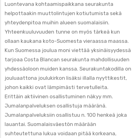
Luontevana kohtaamispaikkana seurakunta
helpottaakin muuttolintujen kotiutumista sekä
yhteydenpitoa muihin alueen suomalaisiin.
Yhteenkuuluvuuden tunne on myös tärkeä kun
ollaan kaukana koto-Suomesta vieraassa maassa.
Kun Suomessa joulua moni viettää yksinäisyydessä
tarjoaa Costa Blancan seurakunta mahdollisuuden
yhdessäoloon muiden kanssa. Seurakuntakodilla on
jouluaattona joulukirkon lisäksi illalla nyyttikestit,
johon kaikki ovat lämpimästi tervetulleita.
Erittäin aktiivinen osallistuminen näkyy mm.
Jumalanpalveluksen osallistuja määränä.
Jumalanpalveluksiin osallistuu n. 100 henkeä joka
lauantai. Suomalaisväestön määrään
suhteutettuna lukua voidaan pitää korkeana,