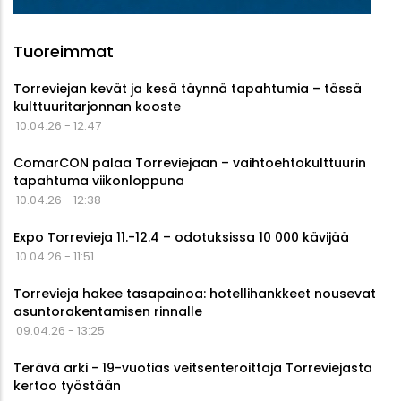
Tuoreimmat
Torreviejan kevät ja kesä täynnä tapahtumia – tässä
kulttuuritarjonnan kooste
10.04.26 - 12:47
ComarCON palaa Torreviejaan – vaihtoehtokulttuurin
tapahtuma viikonloppuna
10.04.26 - 12:38
Expo Torrevieja 11.-12.4 – odotuksissa 10 000 kävijää
10.04.26 - 11:51
Torrevieja hakee tasapainoa: hotellihankkeet nousevat
asuntorakentamisen rinnalle
09.04.26 - 13:25
Terävä arki - 19-vuotias veitsenteroittaja Torreviejasta
kertoo työstään