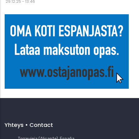
29.12.25 - 13:46
Yhteys • Contact
Torrevieja (Alicante), España