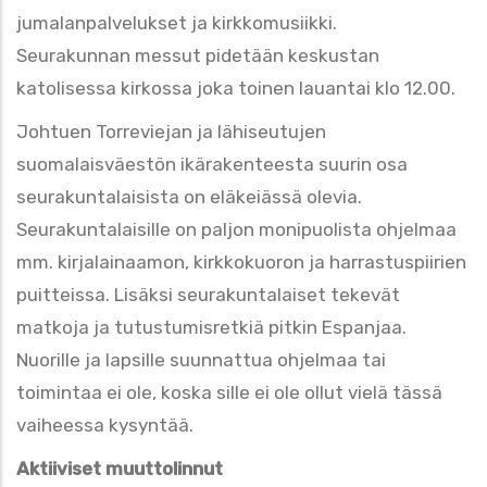
jumalanpalvelukset ja kirkkomusiikki.
Seurakunnan messut pidetään keskustan
katolisessa kirkossa joka toinen lauantai klo 12.00.
Johtuen Torreviejan ja lähiseutujen
suomalaisväestön ikärakenteesta suurin osa
seurakuntalaisista on eläkeiässä olevia.
Seurakuntalaisille on paljon monipuolista ohjelmaa
mm. kirjalainaamon, kirkkokuoron ja harrastuspiirien
puitteissa. Lisäksi seurakuntalaiset tekevät
matkoja ja tutustumisretkiä pitkin Espanjaa.
Nuorille ja lapsille suunnattua ohjelmaa tai
toimintaa ei ole, koska sille ei ole ollut vielä tässä
vaiheessa kysyntää.
Aktiiviset muuttolinnut