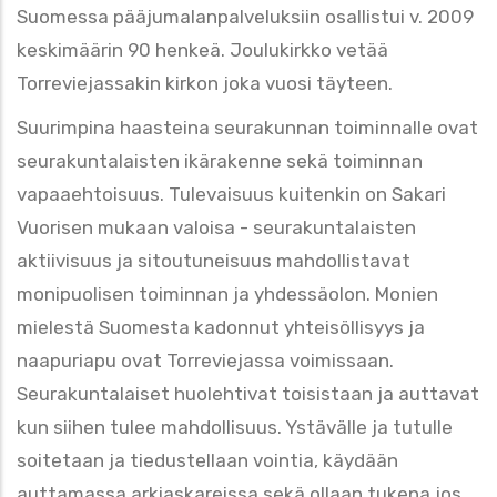
Suomessa pääjumalanpalveluksiin osallistui v. 2009
keskimäärin 90 henkeä. Joulukirkko vetää
Torreviejassakin kirkon joka vuosi täyteen.
Suurimpina haasteina seurakunnan toiminnalle ovat
seurakuntalaisten ikärakenne sekä toiminnan
vapaaehtoisuus. Tulevaisuus kuitenkin on Sakari
Vuorisen mukaan valoisa - seurakuntalaisten
aktiivisuus ja sitoutuneisuus mahdollistavat
monipuolisen toiminnan ja yhdessäolon. Monien
mielestä Suomesta kadonnut yhteisöllisyys ja
naapuriapu ovat Torreviejassa voimissaan.
Seurakuntalaiset huolehtivat toisistaan ja auttavat
kun siihen tulee mahdollisuus. Ystävälle ja tutulle
soitetaan ja tiedustellaan vointia, käydään
auttamassa arkiaskareissa sekä ollaan tukena jos