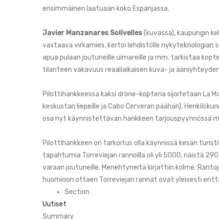
ensimmäinen laatuaan koko Espanjassa.
Javier Manzanares Solivelles
(kuvassa), kaupungin ke
vastaava virkamies, kertoi lehdistölle nykyteknologian 
apua pulaan joutuneille uimareille ja mm. tarkistaa kopt
tilanteen vakavuus reaaliaikaisen kuva- ja ääniyhteyde
Pilottihankkeessa kaksi drone-kopteria sijoitetaan La 
keskustan liepeille ja Cabo Cerveran päähän). Henkilöku
osa nyt käynnistettävän hankkeen tarjouspyynnössä mää
Pilottihankkeen on tarkoitus olla käynnissä kesän turist
tapahtumia Torreviejan rannoilla oli yli 5000, näistä 29
varaan joutuneille. Menehtyneitä kirjattiin kolme. Ranto
huomioon ottaen Torreviejan rannat ovat yleisesti erittäin
Section
Uutiset
Summary