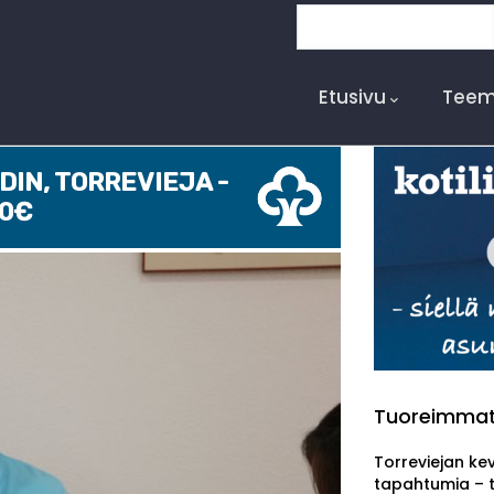
Search
Main
Navigation
Etusivu
Teem
IN, TORREVIEJA -
00€
Tuoreimma
Torreviejan ke
tapahtumia – 