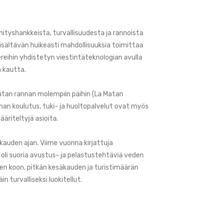
hityshankkeista, turvallisuudesta ja rannoista
sisältävän huikeasti mahdollisuuksia toimittaa
ereihin yhdistetyn viestintäteknologian avulla
n kautta.
Matan rannan molempiin päihin (La Matan
nnan koulutus, tuki- ja huoltopalvelut ovat myös
riteltyjä asioita.
ikauden ajan. Viime vuonna kirjattuja
0 oli suoria avustus- ja pelastustehtäviä veden
jen koon, pitkän kesäkauden ja turistimäärän
 turvalliseksi luokitellut.