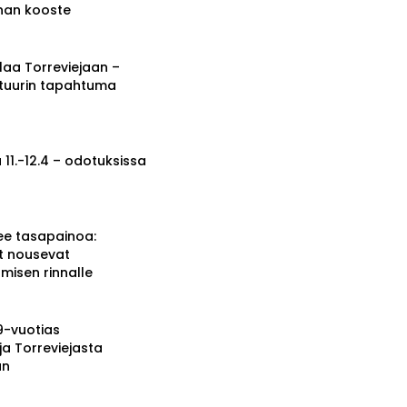
nnan kooste
a Torreviejaan –
ttuurin tapahtuma
 11.-12.4 – odotuksissa
ee tasapainoa:
t nousevat
misen rinnalle
19-vuotias
ja Torreviejasta
än