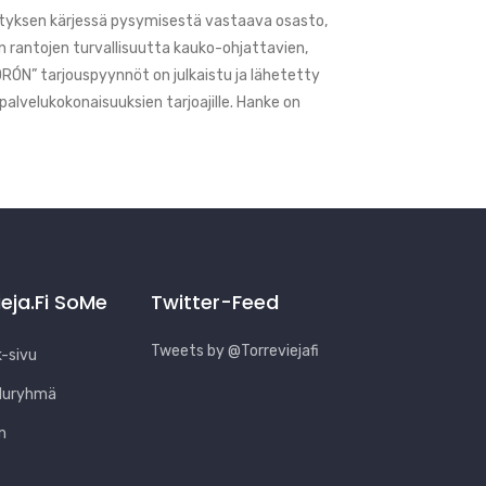
hityksen kärjessä pysymisestä vastaava osasto,
n rantojen turvallisuutta kauko-ohjattavien,
RÓN” tarjouspyynnöt on julkaistu ja lähetetty
palvelukokonaisuuksien tarjoajille. Hanke on
ieja.fi SoMe
Twitter-Feed
Tweets by @Torreviejafi
-sivu
luryhmä
m