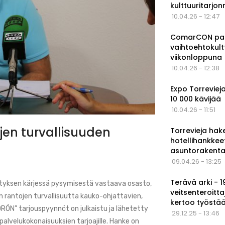
kulttuuritarjo
10.04.26 - 12:47
ComarCON pala
vaihtoehtokul
viikonloppuna
10.04.26 - 12:38
Expo Torrevieja
10 000 kävijää
10.04.26 - 11:51
ojen turvallisuuden
Torrevieja hak
hotellihankkee
asuntorakenta
09.04.26 - 13:25
Terävä arki - 
hityksen kärjessä pysymisestä vastaava osasto,
veitsenteroitta
n rantojen turvallisuutta kauko-ohjattavien,
kertoo työstä
RÓN” tarjouspyynnöt on julkaistu ja lähetetty
29.12.25 - 13:46
palvelukokonaisuuksien tarjoajille. Hanke on