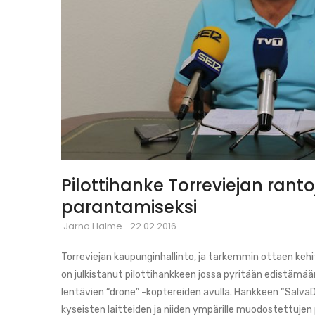
Pilottihanke Torreviejan rant
parantamiseksi
Jarno Halme
22.02.2016
Torreviejan kaupunginhallinto, ja tarkemmin ottaen ke
on julkistanut pilottihankkeen jossa pyritään edistämää
lentävien “drone” -koptereiden avulla. Hankkeen “SalvaD
kyseisten laitteiden ja niiden ympärille muodostettujen 