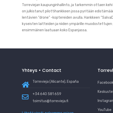
Torreviejan kaupunginhallinto, ja tarkemmin ottaen ke
on julkistanut pilottihankkeen jossa pyritään edistämää
lentävien “drone” -koptereiden avulla. Hankkeen “SalvaD
kyseisten laitteiden ja niiden ympärille muodostettujen 
ensimmäinen laatuaan koko Espanjassa.
Yhteys • Contact
Torrev
Torrevieja (Alicante), España
Facebook
Keskuste
+34 640 581 659
Instagra
toimitus@torrevieja.fi
YouTube