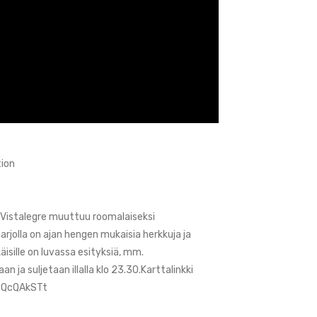
ion
o Vistalegre muuttuu roomalaiseksi
tarjolla on ajan hengen mukaisia herkkuja ja
ikäisille on luvassa esityksiä, mm.
 ja suljetaan illalla klo 23.30.Karttalinkki
AiTQcQAkSTt