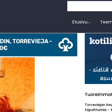
Search
Main
Navigation
Etusivu
Teem
IN, TORREVIEJA -
00€
Tuoreimma
Torreviejan ke
tapahtumia – 