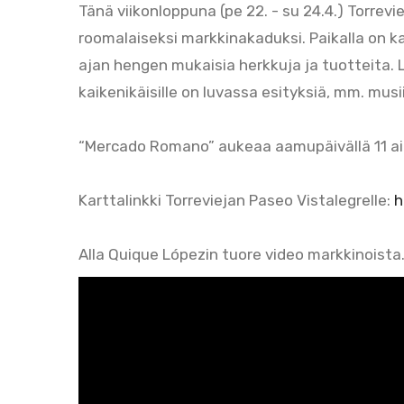
Tänä viikonloppuna (pe 22. - su 24.4.) Torrev
roomalaiseksi markkinakaduksi. Paikalla on kau
ajan hengen mukaisia herkkuja ja tuotteita. Lap
kaikenikäisille on luvassa esityksiä, mm. musii
“Mercado Romano” aukeaa aamupäivällä 11 aikaa
Karttalinkki Torreviejan Paseo Vistalegrelle:
h
Alla Quique Lópezin tuore video markkinoista