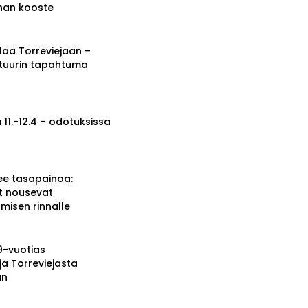
nnan kooste
a Torreviejaan –
ttuurin tapahtuma
 11.-12.4 – odotuksissa
ee tasapainoa:
t nousevat
misen rinnalle
19-vuotias
ja Torreviejasta
än