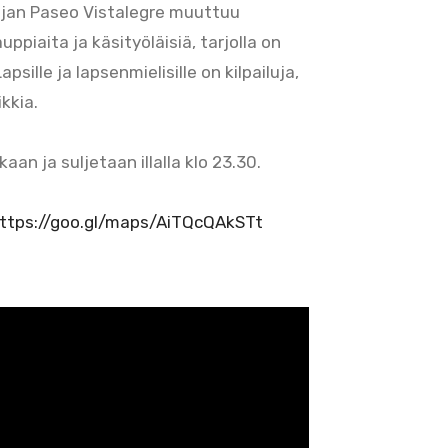
iejan Paseo Vistalegre muuttuu
ppiaita ja käsityöläisiä, tarjolla on
sille ja lapsenmielisille on kilpailuja,
kkia.
n ja suljetaan illalla klo 23.30.
ttps://goo.gl/maps/AiTQcQAkSTt
.