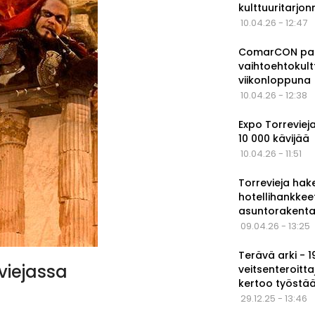
kulttuuritarjo
10.04.26 - 12:47
ComarCON pala
vaihtoehtokul
viikonloppuna
10.04.26 - 12:38
Expo Torrevieja
10 000 kävijää
10.04.26 - 11:51
Torrevieja hak
hotellihankkee
asuntorakenta
09.04.26 - 13:25
Terävä arki - 
viejassa
veitsenteroitta
kertoo työstä
29.12.25 - 13:46