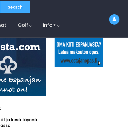
at
Golf
Info+
t
vät ja kesä täynnä
tässä