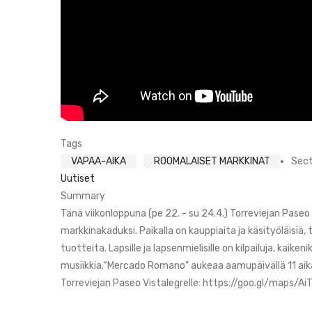
Tags
VAPAA-AIKA
ROOMALAISET MARKKINAT
Sect
Uutiset
Summary
Tänä viikonloppuna (pe 22. - su 24.4.) Torreviejan Pase
markkinakaduksi. Paikalla on kauppiaita ja käsityöläisiä, 
tuotteita. Lapsille ja lapsenmielisille on kilpailuja, kaiken
musiikkia.“Mercado Romano” aukeaa aamupäivällä 11 aikaan
Torreviejan Paseo Vistalegrelle: https://goo.gl/maps/