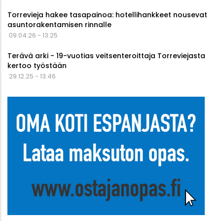
Torrevieja hakee tasapainoa: hotellihankkeet nousevat
asuntorakentamisen rinnalle
09.04.26 - 13:25
Terävä arki - 19-vuotias veitsenteroittaja Torreviejasta
kertoo työstään
29.12.25 - 13:46