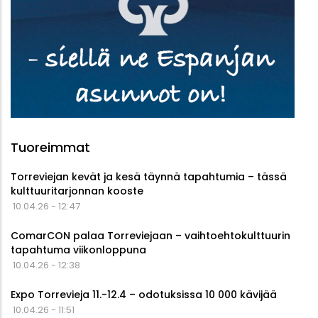
Tuoreimmat
Torreviejan kevät ja kesä täynnä tapahtumia – tässä
kulttuuritarjonnan kooste
10.04.26 - 12:47
ComarCON palaa Torreviejaan – vaihtoehtokulttuurin
tapahtuma viikonloppuna
10.04.26 - 12:38
Expo Torrevieja 11.-12.4 – odotuksissa 10 000 kävijää
10.04.26 - 11:51