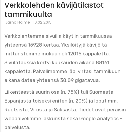
Verkkolehden kävijätilastot
tammikuulta
Jarno Halme
10.02.2015
Verkkolehtemme sivuilla käytiin tammikuussa
yhteensä
15928 kertaa. Yksilöityjä kävijöitä
mittaristomme mukaan oli 12015 kappaletta.
Sivulatauksia kertyi kuukauden aikana 88161
kappaletta. Palvelimemme läpi virtasi tammikuun
aikana dataa yhteensä 38,89 gigatavua.
Liikenteestä suurin osa (n. 75%) tuli Suomesta,
Espanjasta toiseksi eniten (n. 20%) ja loput mm.
Ruotsista, Virosta ja Saksasta. T
iedot ovat peräisin
webpalvelimme laskurista sekä Google Analytics -
palvelusta.