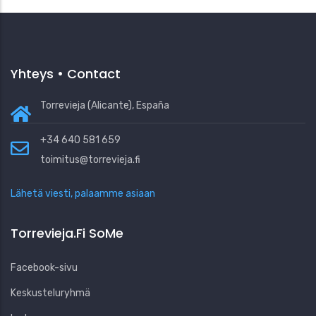
Yhteys • Contact
Torrevieja (Alicante), España
+34 640 581 659
toimitus@torrevieja.fi
Lähetä viesti, palaamme asiaan
Torrevieja.fi SoMe
Facebook-sivu
Keskusteluryhmä