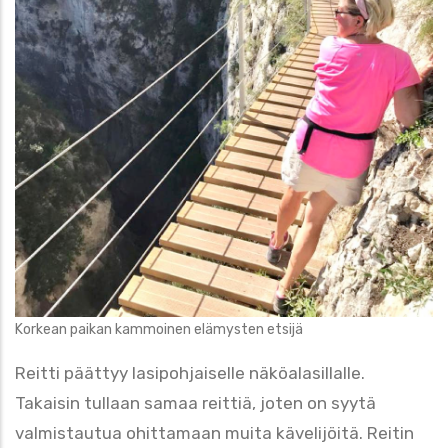
Korkean paikan kammoinen elämysten etsijä
Reitti päättyy lasipohjaiselle näköalasillalle.
Takaisin tullaan samaa reittiä, joten on syytä
valmistautua ohittamaan muita kävelijöitä. Reitin