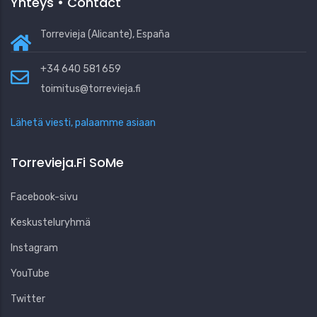
Yhteys • Contact
Torrevieja (Alicante), España
+34 640 581 659
toimitus@torrevieja.fi
Lähetä viesti, palaamme asiaan
Torrevieja.fi SoMe
Facebook-sivu
Keskusteluryhmä
Instagram
YouTube
Twitter