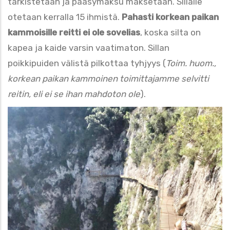
tarkistetaan ja pääsymaksu maksetaan. Sillalle
otetaan kerralla 15 ihmistä.
Pahasti korkean paikan
kammoisille reitti ei ole sovelias
, koska silta on
kapea ja kaide varsin vaatimaton. Sillan
poikkipuiden välistä pilkottaa tyhjyys (
Toim. huom.,
korkean paikan kammoinen toimittajamme selvitti
reitin, eli ei se ihan mahdoton ole
).