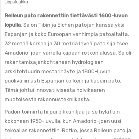
Lippuluukku
Relleun pato rakennettiin tiettävästi 1600-luvun
lopulla
. Se on Tibin ja Elchen patojen kanssa yksi
Espanjan ja koko Euroopan vanhimpia patoaltaita.
32 metriä korkea ja 30 metriä leveä pato sijaitsee
Amadorio-joen varrella kapean rotkon alussa. Se oli
rakentamisajankohtanaan hydrologisen
arkkitehtuurin mestarinäyte ja 1800-luvun
puoliväliin asti Espanjan korkein ja kapein pato.
Tämä johtui innovatiivisesta holvikaaren
muotoisesta rakennustekniikasta.
Padon toiminta hiipui pikkuhiljaa ja se hylättiin
kokonaan 1950-luvulla, kun Amadorio-joen uusi
tekoallas rakennettiin. Rotko, jossa Relleun pato ja