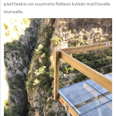
päätteeksi voi suunnata Relleun kylään maittavalle
lounaalle.