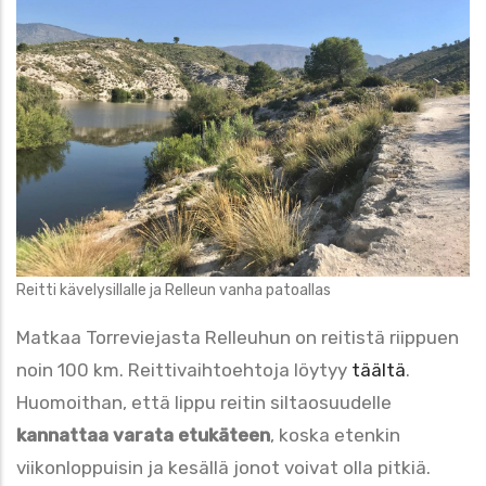
Reitti kävelysillalle ja Relleun vanha patoallas
Matkaa Torreviejasta Relleuhun on reitistä riippuen
noin 100 km. Reittivaihtoehtoja löytyy
täältä
.
Huomoithan, että lippu reitin siltaosuudelle
kannattaa varata etukäteen
, koska etenkin
viikonloppuisin ja kesällä jonot voivat olla pitkiä.