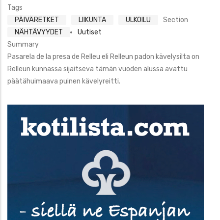
Tags
PÄIVÄRETKET
LIIKUNTA
ULKOILU
Section
NÄHTÄVYYDET
Uutiset
Summary
Pasarela de la presa de Relleu eli Relleun padon kävelysilta on
Relleun kunnassa sijaitseva tämän vuoden alussa avattu
päätähuimaava puinen kävelyreitti.