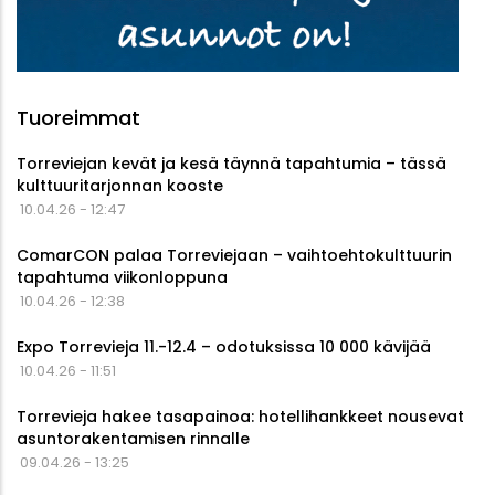
Tuoreimmat
Torreviejan kevät ja kesä täynnä tapahtumia – tässä
kulttuuritarjonnan kooste
10.04.26 - 12:47
ComarCON palaa Torreviejaan – vaihtoehtokulttuurin
tapahtuma viikonloppuna
10.04.26 - 12:38
Expo Torrevieja 11.-12.4 – odotuksissa 10 000 kävijää
10.04.26 - 11:51
Torrevieja hakee tasapainoa: hotellihankkeet nousevat
asuntorakentamisen rinnalle
09.04.26 - 13:25