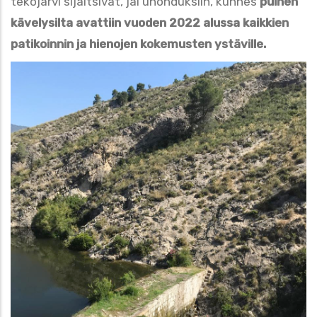
tekojärvi sijaitsivat, jäi unohduksiin, kunnes
puinen
kävelysilta avattiin vuoden 2022 alussa kaikkien
patikoinnin ja hienojen kokemusten ystäville.