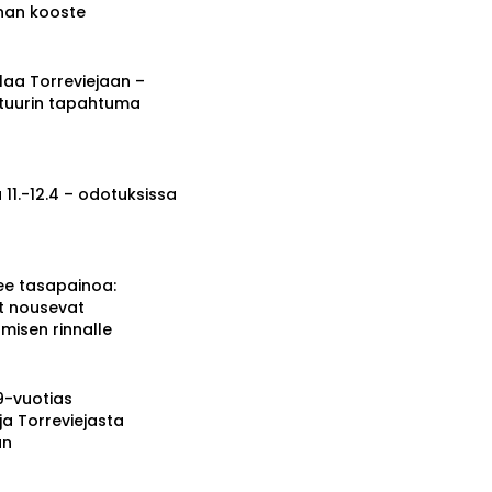
nnan kooste
a Torreviejaan –
ttuurin tapahtuma
 11.-12.4 – odotuksissa
ee tasapainoa:
t nousevat
misen rinnalle
19-vuotias
ja Torreviejasta
än