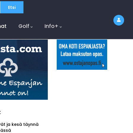
at
Golf
Info+
t
vät ja kesä täynnä
tässä