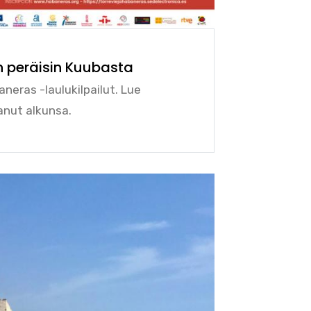
n peräisin Kuubasta
neras -laulukilpailut. Lue
anut alkunsa.