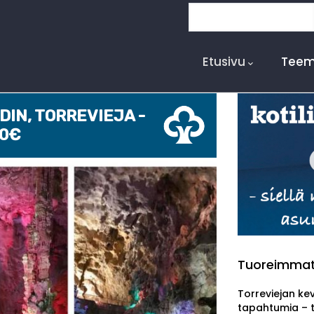
Etsi
Main
Navigation
Etusivu
Teem
IN, TORREVIEJA -
00€
Tuoreimma
Torreviejan ke
tapahtumia – 