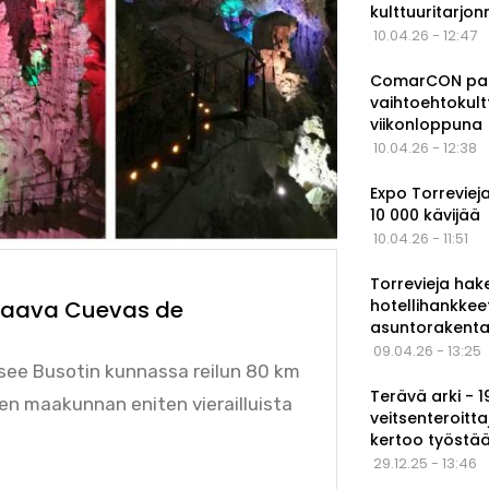
kulttuuritarjo
10.04.26 - 12:47
ComarCON pala
vaihtoehtokul
viikonloppuna
10.04.26 - 12:38
Expo Torrevieja
10 000 kävijää
10.04.26 - 11:51
Torrevieja hak
hotellihankkee
ovaava Cuevas de
asuntorakenta
09.04.26 - 13:25
tsee Busotin kunnassa reilun 80 km
Terävä arki - 
ten maakunnan eniten vierailluista
veitsenteroitta
kertoo työstä
29.12.25 - 13:46