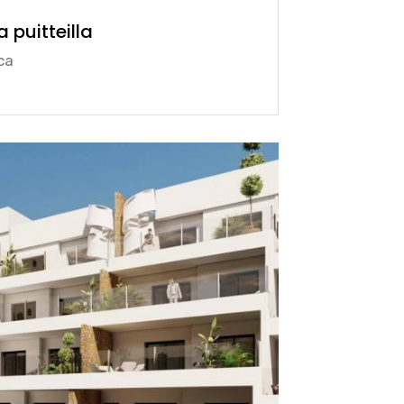
 puitteilla
ca