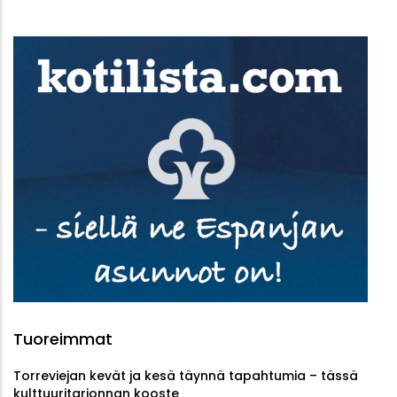
Tuoreimmat
Torreviejan kevät ja kesä täynnä tapahtumia – tässä
kulttuuritarjonnan kooste