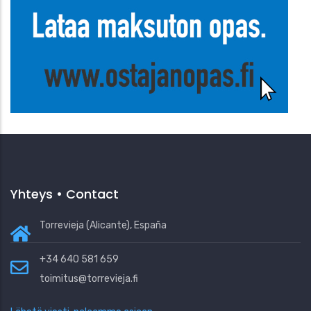
Yhteys • Contact
Torrevieja (Alicante), España
+34 640 581 659
toimitus@torrevieja.fi