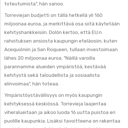
toteutumista", hän sanoo.
Torreviejan budjetti on tällä hetkellä yli 160
miljoonaa euroa, ja merkittävä osa siitä käytetään
kehityshankkeisiin. Dolón kertoo, että EU:n
rahoituksen ansiosta kaupungin eteläosiin, kuten
Acequióniin ja San Roqueen, tullaan investoimaan
lähes 20 miljoonaa euroa. "Näillä varoilla
parannamme alueiden ympäristöä, kestävää
kehitystä sekä taloudellista ja sosiaalista
elinvoimaa", hän toteaa.
Ympäristöystävällisyys on myös kaupungin
kehityksessä keskiössä. Torrevieja laajentaa
viheralueitaan ja aikoo luoda 16 uutta puistoa eri
puolille kaupunkia. Lisäksi tavoitteena on rakentaa