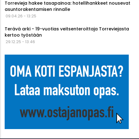
Torrevieja hakee tasapainoa: hotellihankkeet nousevat
asuntorakentamisen rinnalle
09.04.26 - 13:25
Terävä arki - 19-vuotias veitsenteroittaja Torreviejasta
kertoo työstään
29.12.25 - 13:46