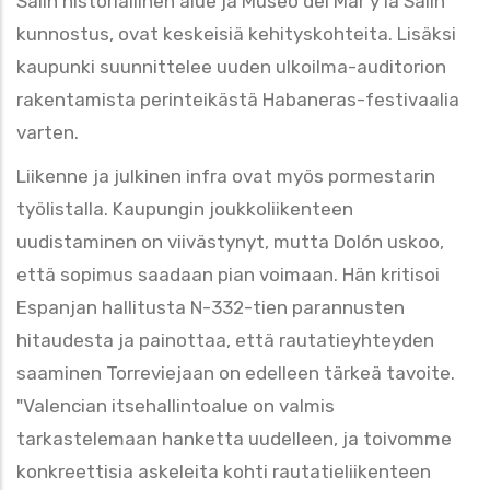
Salin historiallinen alue ja Museo del Mar y la Salin
kunnostus, ovat keskeisiä kehityskohteita. Lisäksi
kaupunki suunnittelee uuden ulkoilma-auditorion
rakentamista perinteikästä Habaneras-festivaalia
varten.
Liikenne ja julkinen infra ovat myös pormestarin
työlistalla. Kaupungin joukkoliikenteen
uudistaminen on viivästynyt, mutta Dolón uskoo,
että sopimus saadaan pian voimaan. Hän kritisoi
Espanjan
hallitusta N-332-tien parannusten
hitaudesta ja painottaa, että rautatieyhteyden
saaminen Torreviejaan on edelleen tärkeä tavoite.
"Valencian itsehallintoalue on valmis
tarkastelemaan hanketta uudelleen, ja toivomme
konkreettisia askeleita kohti rautatieliikenteen