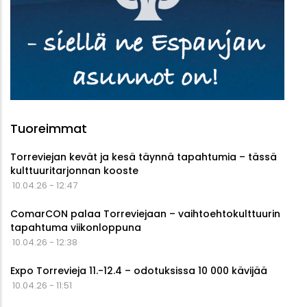
Tuoreimmat
Torreviejan kevät ja kesä täynnä tapahtumia – tässä
kulttuuritarjonnan kooste
10.04.26 - 12:47
ComarCON palaa Torreviejaan – vaihtoehtokulttuurin
tapahtuma viikonloppuna
10.04.26 - 12:38
Expo Torrevieja 11.-12.4 – odotuksissa 10 000 kävijää
10.04.26 - 11:51