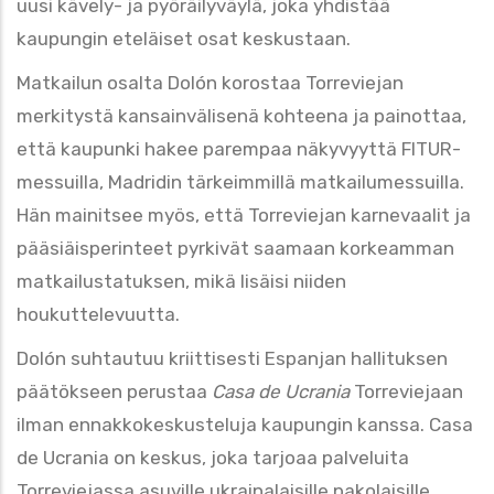
uusi kävely- ja pyöräilyväylä, joka yhdistää
kaupungin eteläiset osat keskustaan.
Matkailun osalta Dolón korostaa Torreviejan
merkitystä kansainvälisenä kohteena ja painottaa,
että kaupunki hakee
parempaa
näkyvyyttä FITUR-
messuilla, Madridin tärkeimmillä matkailumessuilla.
Hän mainitsee myös, että Torreviejan karnevaalit ja
pääsiäisperinteet pyrkivät saamaan korkeamman
matkailustatuksen, mikä lisäisi niiden
houkuttelevuutta.
Dolón suhtautuu kriittisesti Espanjan hallituksen
päätökseen perustaa
Casa
de
Ucrania
Torreviejaan
ilman ennakkokeskusteluja kaupungin kanssa. Casa
de Ucrania on keskus, joka tarjoaa palveluita
Torreviejassa asuville ukrainalaisille pakolaisille.