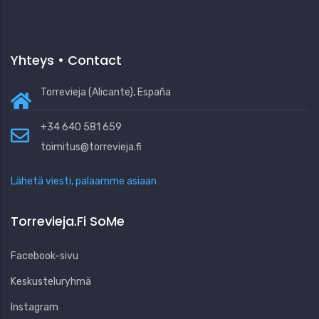
Yhteys • Contact
Torrevieja (Alicante), España
+34 640 581 659
toimitus@torrevieja.fi
Lähetä viesti, palaamme asiaan
Torrevieja.fi SoMe
Facebook-sivu
Keskusteluryhmä
Instagram