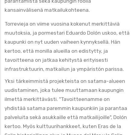
parantamista sekä kaupungin roolia
kansainvälisenä matkailukohteena.
Torrevieja on viime vuosina kokenut merkittäviä
muutoksia, ja pormestari Eduardo Dolón uskoo, että
kaupunki on nyt uuden vaiheen kynnyksellä. Hän
kertoo, että monilla alueilla on edistytty, ja
tavoitteena on jatkaa kehitystä erityisesti
infrastruktuurin, matkailun ja ympäristön parissa.
Yksi tärkeimmistä projekteista on satama-alueen
uudistaminen, joka tulee muuttamaan kaupungin
ilmettä merkittävästi. "Tavoitteenamme on
yhdistää satama paremmin kaupunkiin ja parantaa
palveluita sekä asukkaille että matkailijoille", Dolón
kertoo. Myös kulttuurihankkeet, kuten Eras de la