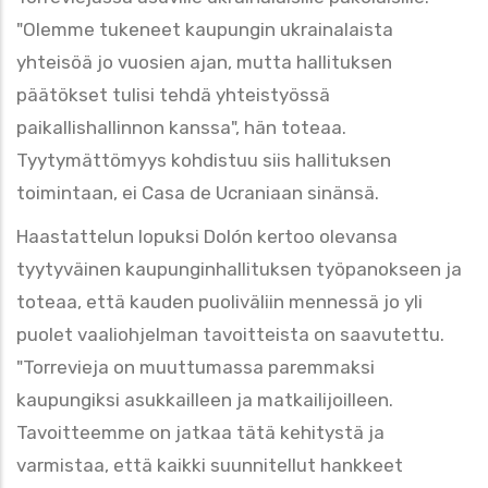
"Olemme tukeneet kaupungin ukrainalaista
yhteisöä jo vuosien ajan, mutta hallituksen
päätökset tulisi tehdä yhteistyössä
paikallishallinnon kanssa", hän toteaa.
Tyytymättömyys kohdistuu siis hallituksen
toimintaan, ei Casa de Ucraniaan sinänsä.
Haastattelun lopuksi Dolón kertoo olevansa
tyytyväinen kaupunginhallituksen työpanokseen ja
toteaa, että kauden puoliväliin mennessä jo yli
puolet vaaliohjelman tavoitteista on saavutettu.
"Torrevieja on muuttumassa paremmaksi
kaupungiksi asukkailleen ja matkailijoilleen.
Tavoitteemme on jatkaa tätä kehitystä ja
varmistaa, että kaikki suunnitellut hankkeet