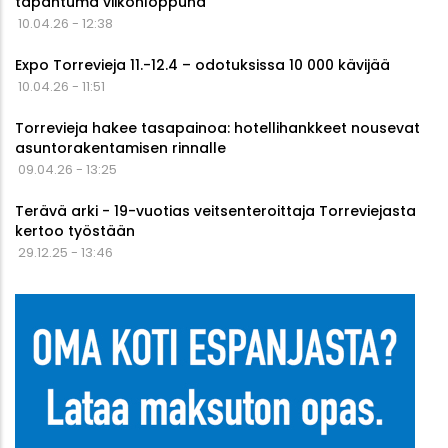
tapahtuma viikonloppuna
10.04.26 - 12:38
Expo Torrevieja 11.-12.4 – odotuksissa 10 000 kävijää
10.04.26 - 11:51
Torrevieja hakee tasapainoa: hotellihankkeet nousevat
asuntorakentamisen rinnalle
09.04.26 - 13:25
Terävä arki - 19-vuotias veitsenteroittaja Torreviejasta
kertoo työstään
29.12.25 - 13:46