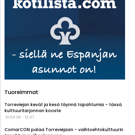
Tuoreimmat
Torreviejan kevät ja kesä täynnä tapahtumia – tässä
kulttuuritarjonnan kooste
10.04.26 - 12:47
ComarCON palaa Torreviejaan – vaihtoehtokulttuurin