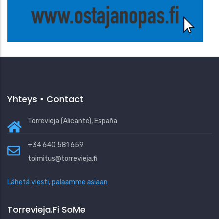
Yhteys • Contact
Torrevieja (Alicante), España
+34 640 581 659
toimitus@torrevieja.fi
Lähetä viesti, palaamme asiaan
Torrevieja.fi SoMe