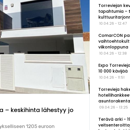
Torreviejan ke
tapahtumia – 
kulttuuritarjo
10.04.26 - 12:47
ComarCON pala
vaihtoehtokul
viikonloppuna
10.04.26 - 12:38
Expo Torrevieja
10 000 kävijää
10.04.26 - 11:51
Torrevieja hak
hotellihankkee
asuntorakenta
09.04.26 - 13:25
 – keskihinta lähestyy jo
Terävä arki - 
veitsenteroitta
ykselliseen 1205 euroon