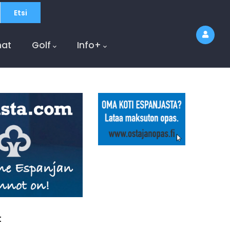
at
Golf
Info+
t