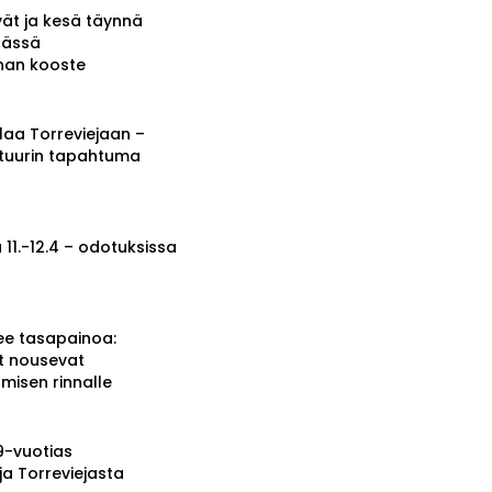
vät ja kesä täynnä
tässä
nnan kooste
a Torreviejaan –
ttuurin tapahtuma
 11.-12.4 – odotuksissa
ee tasapainoa:
t nousevat
misen rinnalle
19-vuotias
ja Torreviejasta