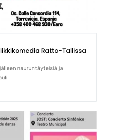
iikkikomedia Ratto-Tallissa
jälleen nauruntäyteisiä ja
auli