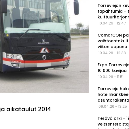
Torreviejan ke
tapahtumia – 
kulttuuritarjo
10.04.26 - 12:47
ComarCON pala
vaihtoehtokul
viikonloppuna
10.04.26 - 12:38
Expo Torrevieja
10 000 kävijää
10.04.26 - 11:51
Torrevieja hak
hotellihankkee
asuntorakenta
09.04.26 - 13:25
 ja aikataulut 2014
Terävä arki - 
veitsenteroitta