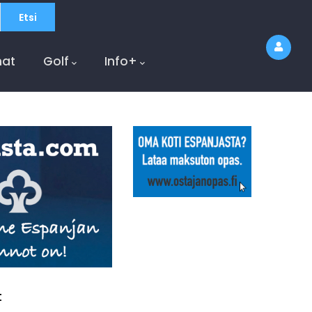
at
Golf
Info+
t