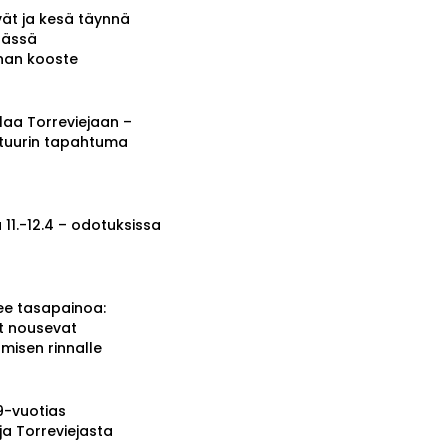
vät ja kesä täynnä
tässä
nnan kooste
a Torreviejaan –
ttuurin tapahtuma
 11.-12.4 – odotuksissa
ee tasapainoa:
t nousevat
misen rinnalle
19-vuotias
ja Torreviejasta